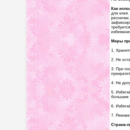
Как испо
для клея.
реснички,
зафиксир
требуется
избежани
Меры пр
1. Хранит
2. Не ост
3. При по
прекратит
4. Не доп
5. Избега
большим 
6. Избега
7. Рекоме
Страна-п