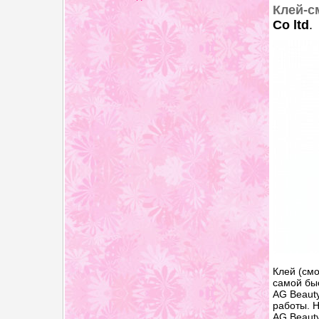
Клей-с
Co ltd
.
Клей (смо
самой бы
AG Beaut
работы. Н
AG Beauty 